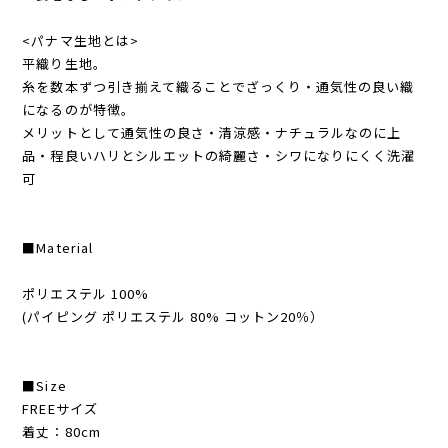
<パナマ生地とは>
平織り生地。
糸を数本ずつ引き揃えて織ることでざっくり・通気性の良い織
になるのが特徴。
メリットとして通気性の良さ・清涼感・ナチュラルなのに上
品・程良いハリとシルエットの綺麗さ・シワになりにくく洗濯
可
■Material
ポリエステル 100%
(パイピング ポリエステル 80% コットン20％）
■Size
FREEサイズ
着丈：80cm